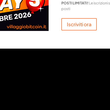
POSTI LIMITATI!
Le iscrizioni
posti
Iscriviti ora