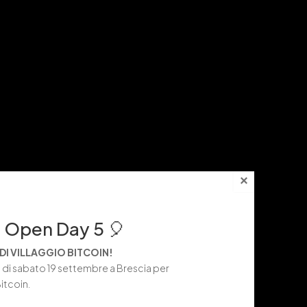
×
n Open Day 5 🎈
DI VILLAGGIO BITCOIN!
to di sabato 19 settembre a Brescia per
Bitcoin.