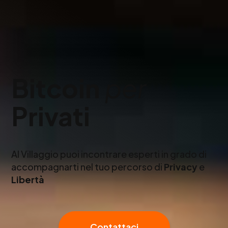
Bitcoin
per
Privati
Al Villaggio puoi incontrare esperti in grado di
accompagnarti nel tuo percorso di
Privacy
e
Libertà
Contattaci