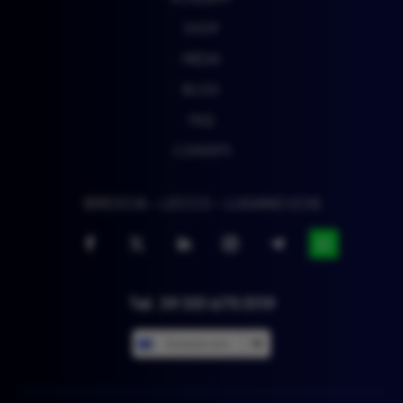
SHOP
MEDIA
BLOG
FAQ
CONTATTI
BRESCIA – LECCO – LUGANO (CH)
Tel. 39 351 675 5119
European euro