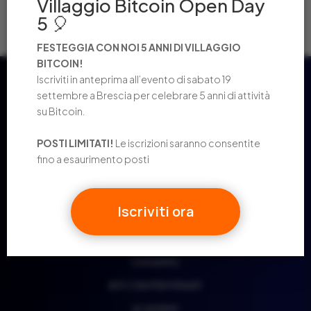
Villaggio Bitcoin Open Day
2024 IN NUMERI: UN ANNO STRAORDINARIO
5 🎈
FESTEGGIA CON NOI 5 ANNI DI VILLAGGIO
BITCOIN!
Iscriviti in anteprima all’evento di sabato 19
settembre a Brescia per celebrare 5 anni di attività
su Bitcoin.
POSTI LIMITATI!
Le iscrizioni saranno consentite
fino a esaurimento posti
Iscriviti ora
CHI SIAMO
BITCOIN PER PRIVATI
ACADEMY