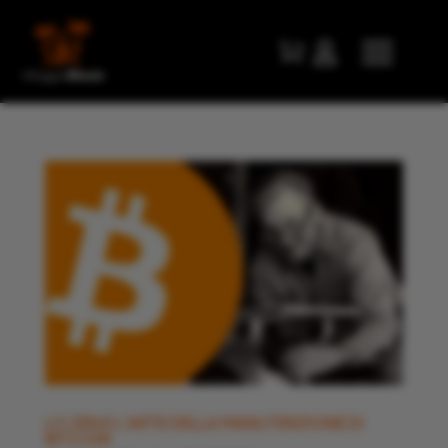


LO ZEN E L’ARTE DELLA MANUTENZIONE DI
BITCOIN