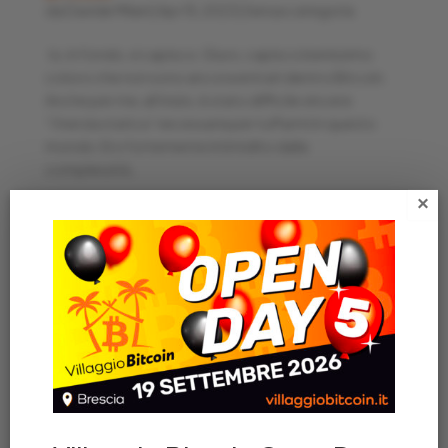
da
Davide Milani
|
Apr 15, 2023
|
Senza categoria
Io, in fondo, vi capisco. Giuro, capisco benissimo
coloro che non sono ancora entrati dentro Bitcoin.
Anche per me, all’inizio, è stato difficile vincere
“l’inerzia statica” necessaria per tuffarmi in questo
mondo. Ero fortemente intimidito dalla
complessità...
×
Articoli recenti
AZIENDA ITALIANA REGALA IL LIBRO “VILLAGGIO
BITCOIN” A TUTTI I SUOI 200 DIPENDENTI
VILLAGGIO BITCOIN OPEN DAY 4 🎈 – Una giornata
memorabile
OPEN DAY! VILLAGGIO BITCOIN COMPIE 4 ANNI
LA LIBRERIA DEL PONTE ACCETTA PAGAMENTI IN
BITCOIN!