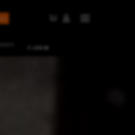


NTATTI
LOG IN