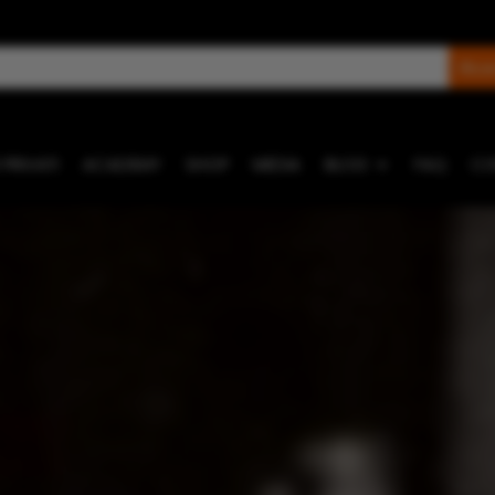
 PRIVATI
ACADEMY
SHOP
MEDIA
BLOG
FAQ
CO