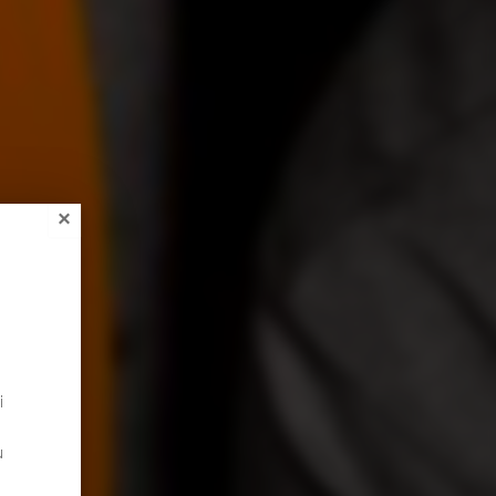
×
i
u