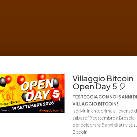
Villaggio Bitcoin
Open Day 5 🎈
FESTEGGIA CON NOI 5 ANNI DI
VILLAGGIO BITCOIN!
Iscriviti in anteprima all’evento d
sabato 19 settembre a Brescia
per celebrare 5 anni di attività s
Bitcoin.