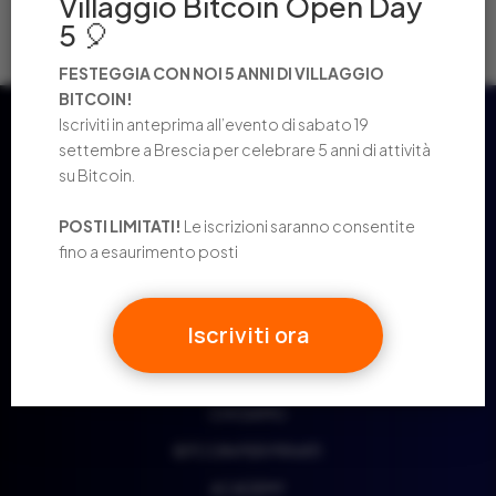
Villaggio Bitcoin Open Day
2024 IN NUMERI: UN ANNO STRAORDINARIO
5 🎈
FESTEGGIA CON NOI 5 ANNI DI VILLAGGIO
BITCOIN!
Iscriviti in anteprima all’evento di sabato 19
settembre a Brescia per celebrare 5 anni di attività
su Bitcoin.
POSTI LIMITATI!
Le iscrizioni saranno consentite
fino a esaurimento posti
Iscriviti ora
CHI SIAMO
BITCOIN PER PRIVATI
ACADEMY