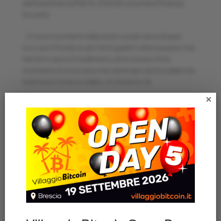
da
Katia Inserra
|
Mar 16, 2024
|
Economia e Finanza
,
Società
Ci sono momenti nella vita in cui sei certa di aver
toccato il fondo e sai che è quello l’ultimo passo che
hai fatto verso il tradimento di te stessa. Il mio
momento è una scena che viene riprodotta dalla mia
memoria come un video, ricchissimo di...
×
Articoli recenti
AZIENDA ITALIANA REGALA IL LIBRO “VILLAGGIO
BITCOIN” A TUTTI I SUOI 200 DIPENDENTI
VILLAGGIO BITCOIN OPEN DAY 4 🎈 – Una giornata
memorabile
OPEN DAY! VILLAGGIO BITCOIN COMPIE 4 ANNI
LA LIBRERIA DEL PONTE ACCETTA PAGAMENTI IN
BITCOIN!