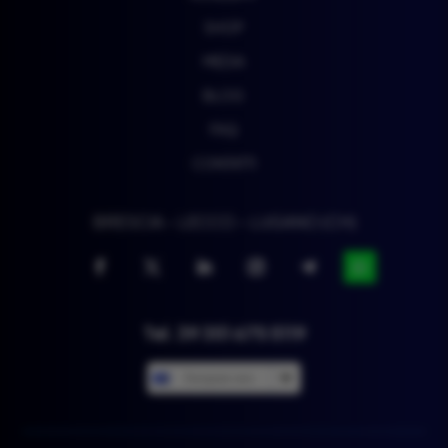
SHOP
MEDIA
BLOG
FAQ
CONTATTI
BRESCIA – LECCO – LUGANO (CH)
Tel. 39 351 675 5119
European euro