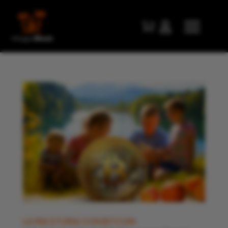


LA MIA STORIA CON BITCOIN