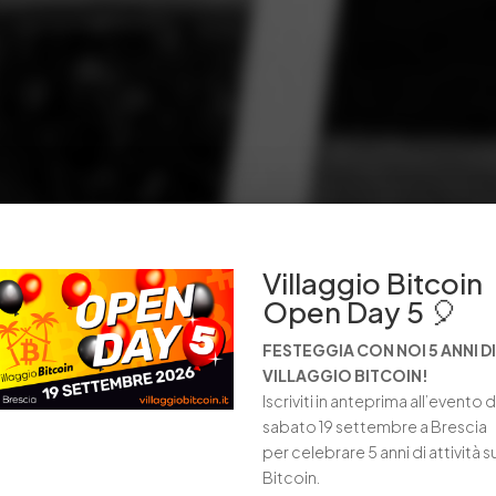
Villaggio Bitcoin
Open Day 5 🎈
FESTEGGIA CON NOI 5 ANNI DI
VILLAGGIO BITCOIN!
Iscriviti in anteprima all’evento d
sabato 19 settembre a Brescia
per celebrare 5 anni di attività s
Bitcoin.