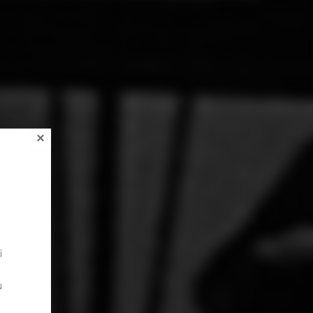
×
i
u