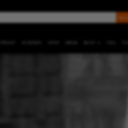
 PRIVATI
ACADEMY
SHOP
MEDIA
BLOG
FAQ
CO