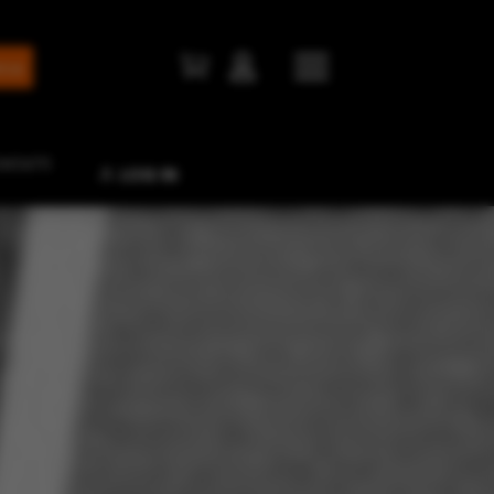


NTATTI
LOG IN