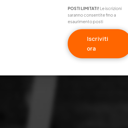
POSTI LIMITATI!
Le iscrizioni
saranno consentite fino a
esaurimento posti
Iscriviti
ora