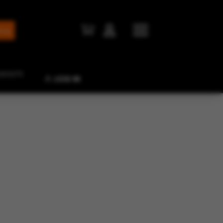


NTATTI
LOG IN