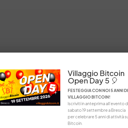
Villaggio Bitcoin
Open Day 5 🎈
FESTEGGIA CON NOI 5 ANNI DI
VILLAGGIO BITCOIN!
Iscriviti in anteprima all’evento d
sabato 19 settembre a Brescia
per celebrare 5 anni di attività s
Bitcoin.