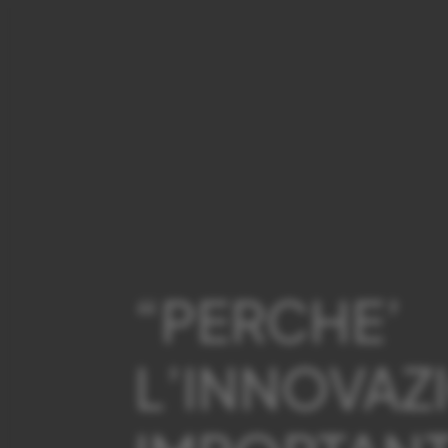
“PERCHE’
L’INNOVAZI