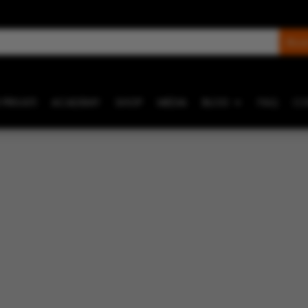
 PRIVATI
ACADEMY
SHOP
MEDIA
BLOG
FAQ
CO