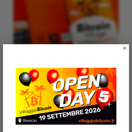
×
BITCOIN VILLAGE – ENG
25,00
€
Articoli recenti
AZIENDA ITALIANA REGALA IL LIBRO “VILLAGGIO
BITCOIN” A TUTTI I SUOI 200 DIPENDENTI
VILLAGGIO BITCOIN OPEN DAY 4 🎈 – Una giornata