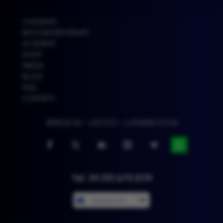
CHI SIAMO
BITCOIN PER PRIVATI
ACADEMY
SHOP
MEDIA
BLOG
FAQ
CONTATTI
BRESCIA – LECCO – LUGANO (CH)
Tel. 39 351 675 5119
European euro