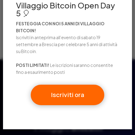
Villaggio Bitcoin Open Day
memorabile
5 🎈
OPEN DAY! VILLAGGIO BITCOIN COMPIE 4 ANNI
LA LIBRERIA DEL PONTE ACCETTA PAGAMENTI IN
FESTEGGIA CON NOI 5 ANNI DI VILLAGGIO
BITCOIN!
BITCOIN!
Iscriviti in anteprima all’evento di sabato 19
2024 IN NUMERI: UN ANNO STRAORDINARIO
settembre a Brescia per celebrare 5 anni di attività
su Bitcoin.
POSTI LIMITATI!
Le iscrizioni saranno consentite
fino a esaurimento posti
Iscriviti ora