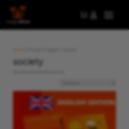


Home
/ Prodotti taggati “society”
society
Visualizzazione del risultato