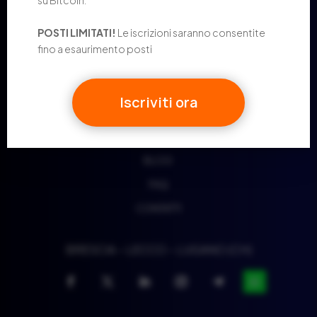
POSTI LIMITATI!
Le iscrizioni saranno consentite
CHI SIAMO
fino a esaurimento posti
BITCOIN PER PRIVATI
ACADEMY
Iscriviti ora
SHOP
MEDIA
BLOG
FAQ
CONTATTI
BRESCIA – LECCO – LUGANO (CH)