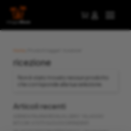


Home
/ Prodotti taggati “ricezione”
ricezione
Non è stato trovato nessun prodotto
che corrisponde alla tua selezione.
Articoli recenti
AZIENDA ITALIANA REGALA IL LIBRO “VILLAGGIO
BITCOIN” A TUTTI I SUOI 200 DIPENDENTI