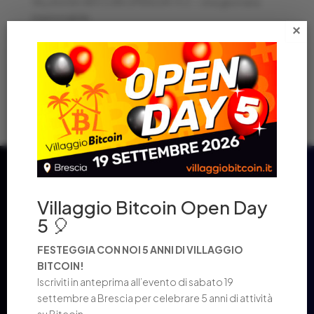
VILLAGGIO BITCOIN OPEN DAY 4 🎈 – Una giornata
memorabile
×
OPEN DAY! VILLAGGIO BITCOIN COMPIE 4 ANNI
LA LIBRERIA DEL PONTE ACCETTA PAGAMENTI IN
BITCOIN!
2024 IN NUMERI: UN ANNO STRAORDINARIO
Villaggio Bitcoin Open Day
5 🎈
FESTEGGIA CON NOI 5 ANNI DI VILLAGGIO
BITCOIN!
Iscriviti in anteprima all’evento di sabato 19
settembre a Brescia per celebrare 5 anni di attività
su Bitcoin.