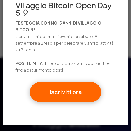
Villaggio Bitcoin Open Day
memorabile
5 🎈
OPEN DAY! VILLAGGIO BITCOIN COMPIE 4 ANNI
LA LIBRERIA DEL PONTE ACCETTA PAGAMENTI IN
FESTEGGIA CON NOI 5 ANNI DI VILLAGGIO
BITCOIN!
BITCOIN!
Iscriviti in anteprima all’evento di sabato 19
2024 IN NUMERI: UN ANNO STRAORDINARIO
settembre a Brescia per celebrare 5 anni di attività
su Bitcoin.
POSTI LIMITATI!
Le iscrizioni saranno consentite
fino a esaurimento posti
Iscriviti ora