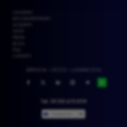
CHI SIAMO
BITCOIN PER PRIVATI
ACADEMY
SHOP
MEDIA
BLOG
FAQ
CONTATTI
BRESCIA – LECCO – LUGANO (CH)
Tel. 39 351 675 5119
European euro