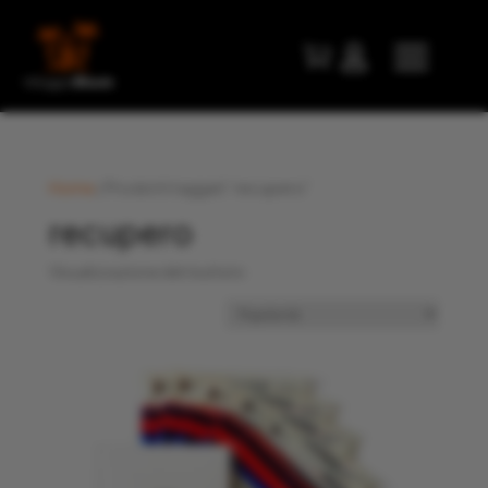


Home
/ Prodotti taggati “recupero”
recupero
Visualizzazione del risultato