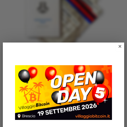
×
BUSTE ANTI-MANOMISSIONE
15,50
€
Articoli recenti
AZIENDA ITALIANA REGALA IL LIBRO “VILLAGGIO
BITCOIN” A TUTTI I SUOI 200 DIPENDENTI
VILLAGGIO BITCOIN OPEN DAY 4 🎈 – Una giornata