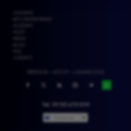
CHI SIAMO
BITCOIN PER PRIVATI
ACADEMY
SHOP
MEDIA
BLOG
FAQ
CONTATTI
BRESCIA – LECCO – LUGANO (CH)
Tel. 39 351 675 5119
European euro