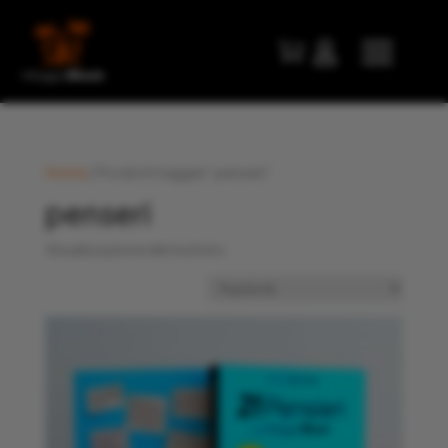


Home
/ Prodotti taggati “penseri”
penseri
Visualizzazione del risultato