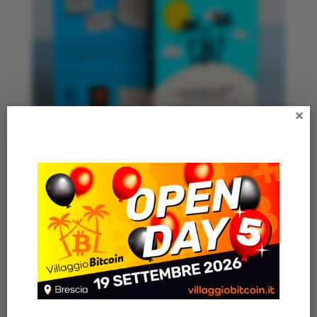
×
21 PENSIERI DAL VILLAGGIO BITCOIN – ITA
16,21
€
Articoli recenti
AZIENDA ITALIANA REGALA IL LIBRO “VILLAGGIO
BITCOIN” A TUTTI I SUOI 200 DIPENDENTI
VILLAGGIO BITCOIN OPEN DAY 4 🎈 – Una giornata