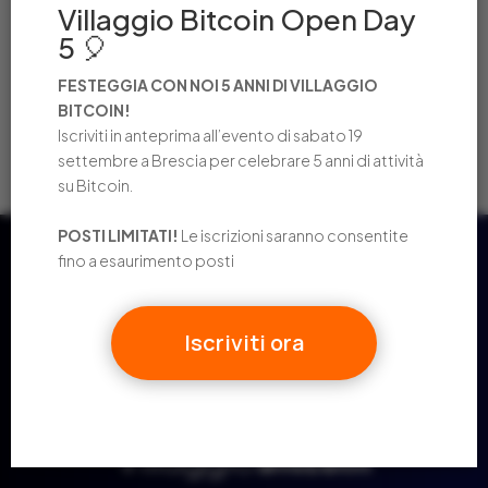
Villaggio Bitcoin Open Day
memorabile
5 🎈
OPEN DAY! VILLAGGIO BITCOIN COMPIE 4 ANNI
LA LIBRERIA DEL PONTE ACCETTA PAGAMENTI IN
FESTEGGIA CON NOI 5 ANNI DI VILLAGGIO
BITCOIN!
BITCOIN!
Iscriviti in anteprima all’evento di sabato 19
2024 IN NUMERI: UN ANNO STRAORDINARIO
settembre a Brescia per celebrare 5 anni di attività
su Bitcoin.
POSTI LIMITATI!
Le iscrizioni saranno consentite
fino a esaurimento posti
Iscriviti ora