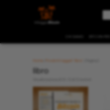
CHI SIAMO
BITCOIN PER
Home
/
Prodotti taggati “libro”
/ Pagina 2
libro
Popolarità
Visualizzazione di 10-13 di 13 risultati