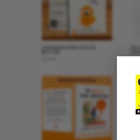
DOMANDE & RISPOSTE SU
VILL
BITCOIN
Use
15,00
€
27,0