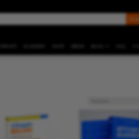
 PRIVATI
ACADEMY
SHOP
MEDIA
BLOG
FAQ
CO