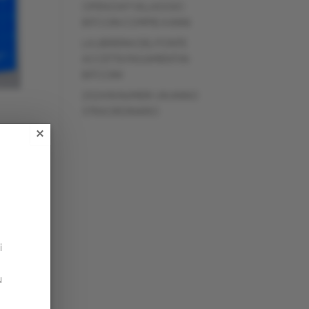
OPEN DAY! VILLAGGIO
BITCOIN COMPIE 4 ANNI
LA LIBRERIA DEL PONTE
ACCETTA PAGAMENTI IN
BITCOIN!
2024 IN NUMERI: UN ANNO
STRAORDINARIO
×
i
u