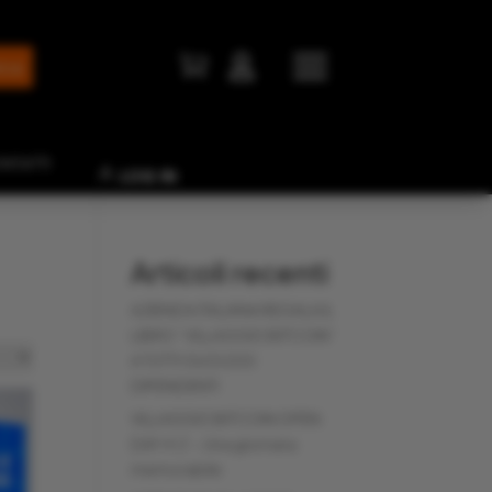


NTATTI
LOG IN
Articoli recenti
AZIENDA ITALIANA REGALA IL
LIBRO “VILLAGGIO BITCOIN”
A TUTTI I SUOI 200
DIPENDENTI
VILLAGGIO BITCOIN OPEN
DAY 4 🎈 – Una giornata
memorabile