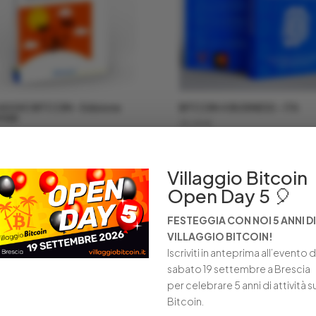
AGGIO BITCOIN – Edizione
BITCOIN 4 BUSINESS – ITA
mlab
25,00
€
0
€
Villaggio Bitcoin
Open Day 5 🎈
FESTEGGIA CON NOI 5 ANNI DI
VILLAGGIO BITCOIN!
Iscriviti in anteprima all’evento d
sabato 19 settembre a Brescia
per celebrare 5 anni di attività s
Bitcoin.