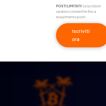
POSTI LIMITATI!
Le iscrizioni
saranno consentite fino a
esaurimento posti
Iscriviti
←
1
2
ora