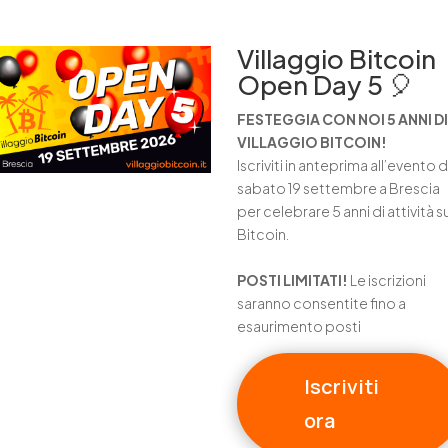
Villaggio Bitcoin
Open Day 5 🎈
FESTEGGIA CON NOI 5 ANNI DI
VILLAGGIO BITCOIN!
Iscriviti in anteprima all’evento d
sabato 19 settembre a Brescia
per celebrare 5 anni di attività s
Bitcoin.
POSTI LIMITATI!
Le iscrizioni
saranno consentite fino a
esaurimento posti
Iscriviti
ora