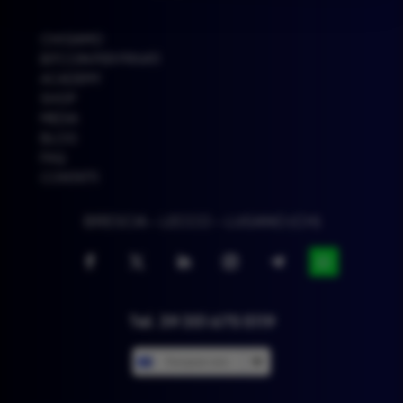
CHI SIAMO
BITCOIN PER PRIVATI
ACADEMY
SHOP
MEDIA
BLOG
FAQ
CONTATTI
BRESCIA – LECCO – LUGANO (CH)
Tel. 39 351 675 5119
European euro