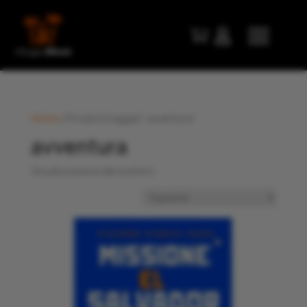


Home
/ Prodotti taggati “avventura”
avventura
Visualizzazione del risultato