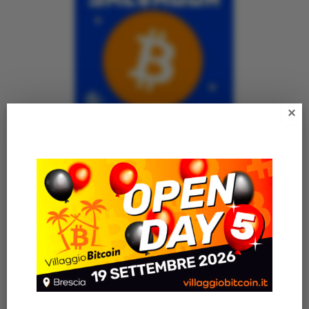
×
MISSIONE EL SALVADOR
18,00
€
Articoli recenti
AZIENDA ITALIANA REGALA IL LIBRO “VILLAGGIO
BITCOIN” A TUTTI I SUOI 200 DIPENDENTI
VILLAGGIO BITCOIN OPEN DAY 4 🎈 – Una giornata