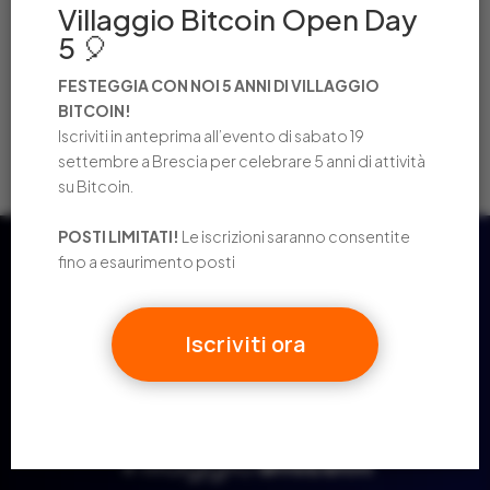
Villaggio Bitcoin Open Day
memorabile
5 🎈
OPEN DAY! VILLAGGIO BITCOIN COMPIE 4 ANNI
LA LIBRERIA DEL PONTE ACCETTA PAGAMENTI IN
FESTEGGIA CON NOI 5 ANNI DI VILLAGGIO
BITCOIN!
BITCOIN!
Iscriviti in anteprima all’evento di sabato 19
2024 IN NUMERI: UN ANNO STRAORDINARIO
settembre a Brescia per celebrare 5 anni di attività
su Bitcoin.
POSTI LIMITATI!
Le iscrizioni saranno consentite
fino a esaurimento posti
Iscriviti ora