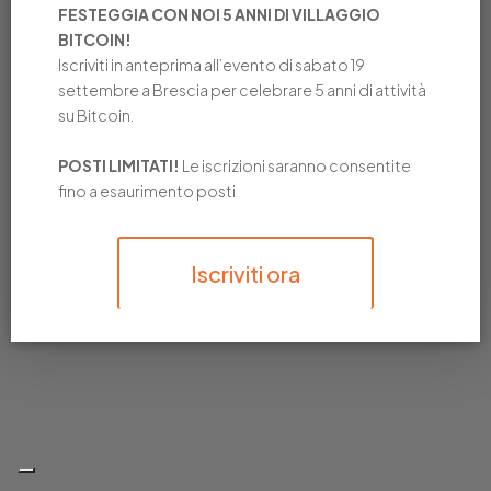
FESTEGGIA CON NOI 5 ANNI DI VILLAGGIO
BITCOIN!
Iscriviti in anteprima all’evento di sabato 19
settembre a Brescia per celebrare 5 anni di attività
su Bitcoin.
POSTI LIMITATI!
Le iscrizioni saranno consentite
fino a esaurimento posti
Iscriviti ora