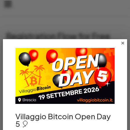
Registration Flow for Free
Courses
×
Villaggio Bitcoin Open Day
5 🎈