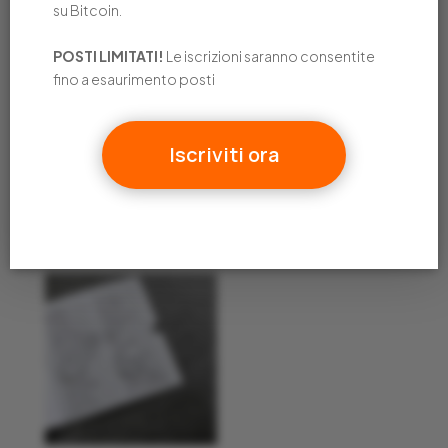
su Bitcoin.
POSTI LIMITATI!
Le iscrizioni saranno consentite
fino a esaurimento posti
BUSTE ANTI-
JADE HW +
Iscriviti ora
MANOMISSIONE
Assistenza
configurazione
15,50
€
iniziale
169,90
€