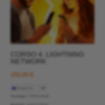
CORSO 4. LIGHTNING
NETWORK
150,00
€
European euro
Tipologia
: CORSO BASE
Modalità
: VIDEOCORSO