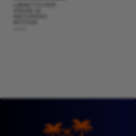
LIBRETTO PER
FRASE DI
RECUPERO
BITCOIN
14,50
€