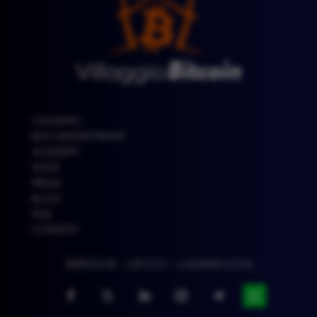
CHI SIAMO
BITCOIN PER PRIVATI
ACADEMY
SHOP
MEDIA
BLOG
FAQ
CONTATTI
BRESCIA – LECCO – LUGANO (CH)