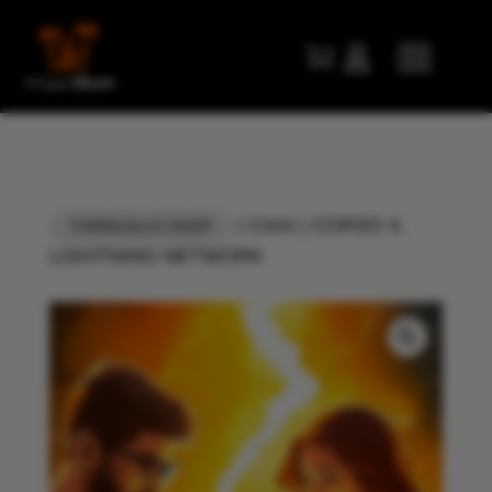


|
Corsi
| CORSO 4.
TORNA ALLO SHOP
LIGHTNING NETWORK