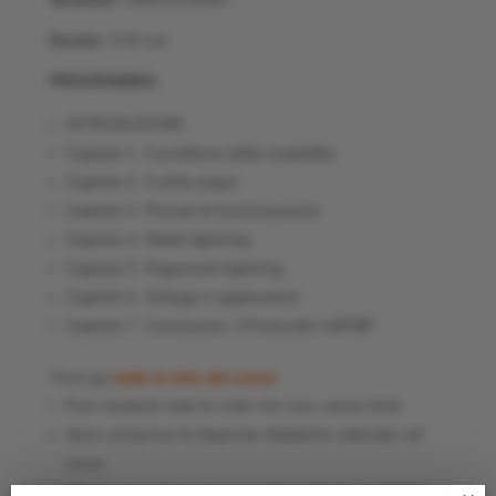
Durata:
3:42 ore
PROGRAMMA:
INTRODUZIONE
Capitolo 1. Il problema della scalabilità
Capitolo 2. Il white paper
Capitolo 3. Principi di funzionamento
Capitolo 4. Wallet lightning
Capitolo 5. Pagamenti lightning
Capitolo 6. Sviluppi e applicazioni
Capitolo 7. Conclusioni: il Protocollo LNP/BP
Trovi qui
tutte le info del corso
Puoi rivederlo tutte le volte che vuoi, senza limiti
Sono comprese le dispense didattiche utilizzate nel
corso
Ulteriore sconto per pagamento in bitcoin: contattaci