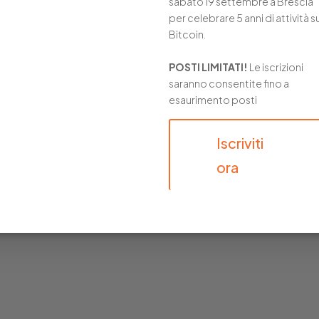
sabato 19 settembre a Brescia
per celebrare 5 anni di attività s
Bitcoin.
POSTI LIMITATI!
Le iscrizioni
saranno consentite fino a
esaurimento posti
Iscriviti
ora