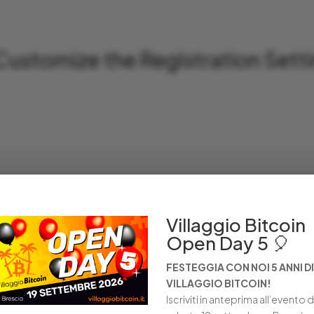
Customize the Registration Sett
Villaggio Bitcoin
Open Day 5 🎈
FESTEGGIA CON NOI 5 ANNI DI
VILLAGGIO BITCOIN!
Iscriviti in anteprima all’evento d