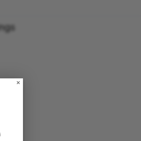
ings
×
i