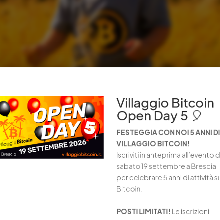
Villaggio Bitcoin
Open Day 5 🎈
FESTEGGIA CON NOI 5 ANNI DI
VILLAGGIO BITCOIN!
Iscriviti in anteprima all’evento d
UZIONE BITCOIN
sabato 19 settembre a Brescia
per celebrare 5 anni di attività s
cietà
Bitcoin.
n di Mateusz Riva, edito da Villaggio Bitcoin. Avete mai paragonato u
POSTI LIMITATI!
Le iscrizioni
avente una densità talmente grande da inghiottire tutto quel che si