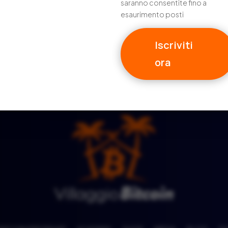
saranno consentite fino a
esaurimento posti
Iscriviti
ora