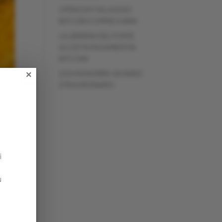
OPEN DAY! VILLAGGIO
BITCOIN COMPIE 4 ANNI
LA LIBRERIA DEL PONTE
ACCETTA PAGAMENTI IN
BITCOIN!
2024 IN NUMERI: UN ANNO
×
STRAORDINARIO
i
u
n