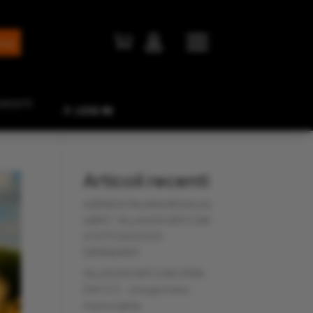


NTATTI
LOG IN
Articoli recenti
AZIENDA ITALIANA REGALA IL
LIBRO “VILLAGGIO BITCOIN”
A TUTTI I SUOI 200
DIPENDENTI
VILLAGGIO BITCOIN OPEN
DAY 4 🎈 – Una giornata
memorabile